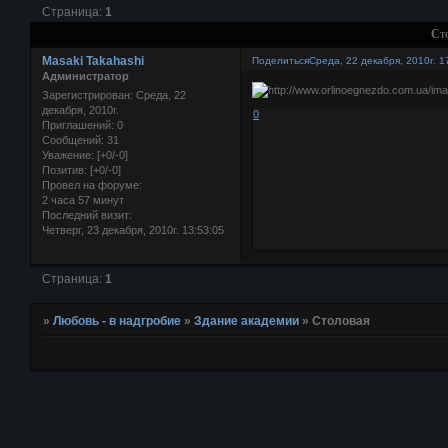
Страница:
1
Ст
Masaki Takahashi
Поделиться
Среда, 22 декабря, 2010г. 1
Администратор
Зарегистрирован
: Среда, 22
декабря, 2010г.
0
Приглашений:
0
Сообщений:
31
Уважение:
[+0/-0]
Позитив:
[+0/-0]
Провел на форуме:
2 часа 57 минут
Последний визит:
Четверг, 23 декабря, 2010г. 13:53:05
Страница:
1
»
Любовь - в надгробие
»
Здание академии
»
Столовая