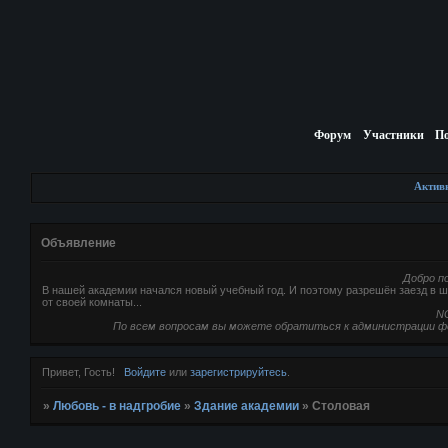
Форум
Участники
П
Актив
Объявление
Добро п
В нашей академии начался новый учебный год. И поэтому разрешён заезд в шк
от своей комнаты...
NC
По всем вопросам вы можете обратиться к администрации ф
Привет, Гость!
Войдите
или
зарегистрируйтесь
.
»
Любовь - в надгробие
»
Здание академии
»
Столовая