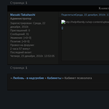
Страница:
1
Кабинет
Masaki Takahashi
Поделиться
Среда, 22 декабря, 2010г. 1
Администратор
Зарегистрирован
: Среда, 22
декабря, 2010г.
0
Приглашений:
0
Сообщений:
31
Уважение:
[+0/-0]
Позитив:
[+0/-0]
Провел на форуме:
2 часа 57 минут
Последний визит:
Четверг, 23 декабря, 2010г. 13:53:05
Страница:
1
»
Любовь - в надгробие
»
Кабинеты
»
Кабинет психолога